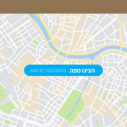
הציגו מפה
מתחם צנובר, לב הגולן