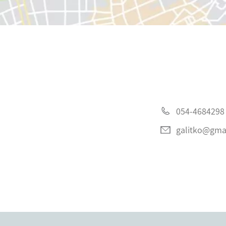
054-4684298
galitko@gma